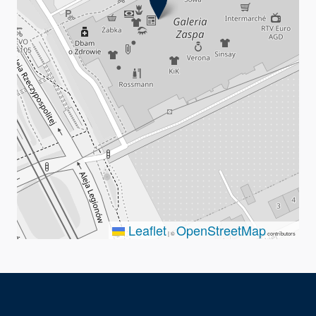
Leaflet
OpenStreetMap
|
©
contributors