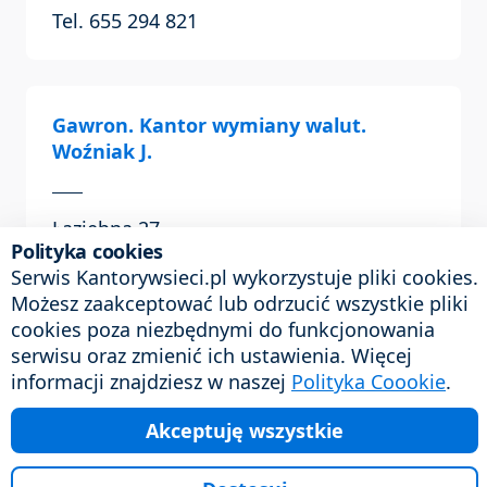
Tel. 655 294 821
Gawron. Kantor wymiany walut.
Woźniak J.
Łaziebna 27
Polityka cookies
64-100 Leszno
Serwis Kantorywsieci.pl wykorzystuje pliki cookies.
Możesz zaakceptować lub odrzucić wszystkie pliki
Tel. 655 299 667
cookies poza niezbędnymi do funkcjonowania
serwisu oraz zmienić ich ustawienia. Więcej
informacji znajdziesz w naszej
Polityka Coookie
.
Euro. Kantor wymiany walut
Akceptuję wszystkie