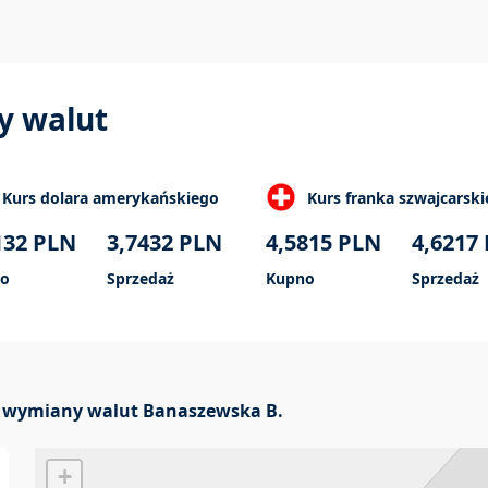
y walut
Kurs dolara amerykańskiego
Kurs franka szwajcarsk
132
PLN
3,7432
PLN
4,5815
PLN
4,6217
o
Sprzedaż
Kupno
Sprzedaż
 wymiany walut Banaszewska B.
+