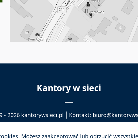
Kantory w sieci
9 - 2026
kantorywsieci.pl
Kontakt: biuro@kantorywsi
 w Polsce
internetowykantor.pl
– bardzo atrakcyjny
Polityka Prywatności
Polityka Coookie
 cookies. Możesz zaakceptować lub odrzucić wszystkie 