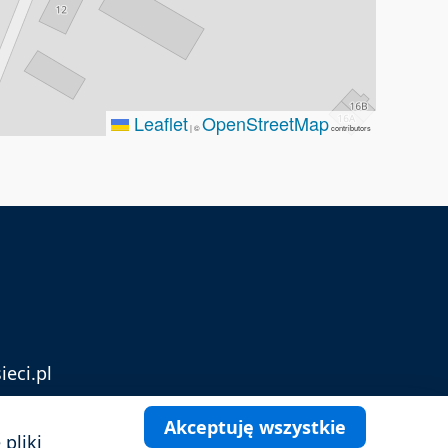
Leaflet
OpenStreetMap
|
©
contributors
eci.pl
kurs euro
i
kurs dolara
!
Akceptuję wszystkie
pliki