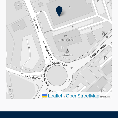
Leaflet
OpenStreetMap
|
©
contributors