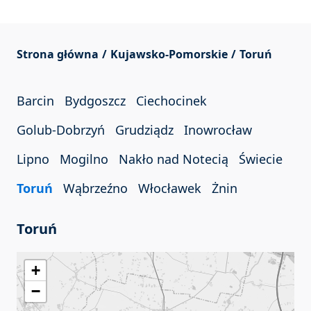
Strona główna
Kujawsko-Pomorskie
Toruń
Barcin
Bydgoszcz
Ciechocinek
Golub-Dobrzyń
Grudziądz
Inowrocław
Lipno
Mogilno
Nakło nad Notecią
Świecie
Toruń
Wąbrzeźno
Włocławek
Żnin
Toruń
+
−