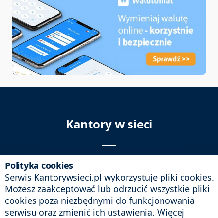
Kantory w sieci
Polityka cookies
© 2009 - 2026
kantorywsieci.pl
Serwis Kantorywsieci.pl wykorzystuje pliki cookies.
Kontakt: biuro@kantorywsieci.pl
Możesz zaakceptować lub odrzucić wszystkie pliki
Sprawdź też pierwszy w Polsce
cookies poza niezbędnymi do funkcjonowania
internetowykantor.pl
– bardzo
serwisu oraz zmienić ich ustawienia. Więcej