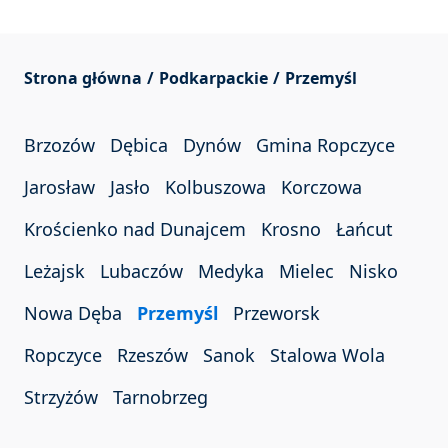
Strona główna
Podkarpackie
Przemyśl
Brzozów
Dębica
Dynów
Gmina Ropczyce
Jarosław
Jasło
Kolbuszowa
Korczowa
Krościenko nad Dunajcem
Krosno
Łańcut
Leżajsk
Lubaczów
Medyka
Mielec
Nisko
Nowa Dęba
Przemyśl
Przeworsk
Ropczyce
Rzeszów
Sanok
Stalowa Wola
Strzyżów
Tarnobrzeg