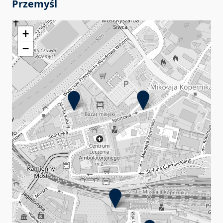
Przemyśl
+
−