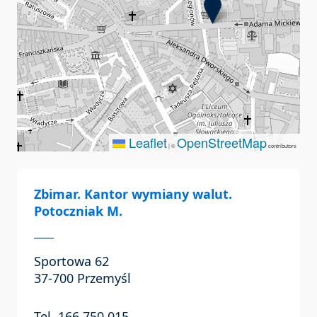
Leaflet
OpenStreetMap
|
©
contributors
Zbimar. Kantor wymiany walut.
Potoczniak M.
Sportowa 62
37-700 Przemyśl
Tel. 166 750 015