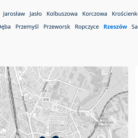
Jarosław
Jasło
Kolbuszowa
Korczowa
Krościen
Dęba
Przemyśl
Przeworsk
Ropczyce
Rzeszów
Sa