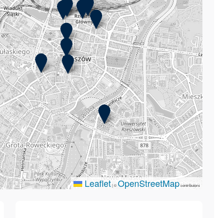
Leaflet
OpenStreetMap
|
©
contributors