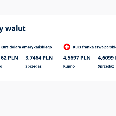
y walut
Kurs dolara amerykańskiego
Kurs franka szwajcarsk
162
PLN
3,7464
PLN
4,5697
PLN
4,6099
o
Sprzedaż
Kupno
Sprzedaż