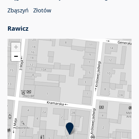
Zbąszyń
Złotów
Rawicz
+
−