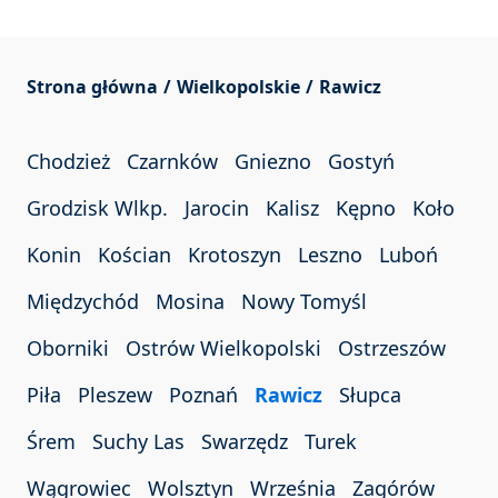
Strona główna
Wielkopolskie
Rawicz
Chodzież
Czarnków
Gniezno
Gostyń
Grodzisk Wlkp.
Jarocin
Kalisz
Kępno
Koło
Konin
Kościan
Krotoszyn
Leszno
Luboń
Międzychód
Mosina
Nowy Tomyśl
Oborniki
Ostrów Wielkopolski
Ostrzeszów
Piła
Pleszew
Poznań
Rawicz
Słupca
Śrem
Suchy Las
Swarzędz
Turek
Wągrowiec
Wolsztyn
Września
Zagórów