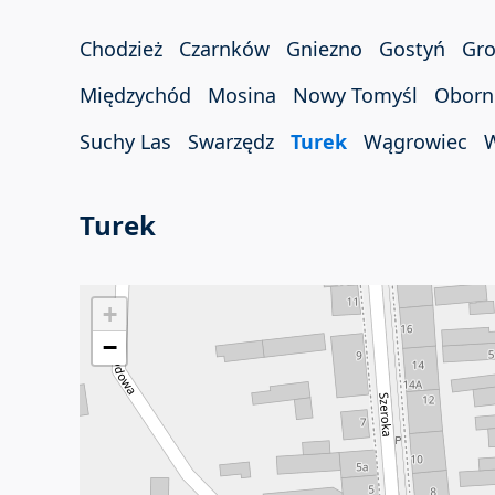
Chodzież
Czarnków
Gniezno
Gostyń
Gro
Międzychód
Mosina
Nowy Tomyśl
Oborn
Suchy Las
Swarzędz
Turek
Wągrowiec
W
Turek
+
−