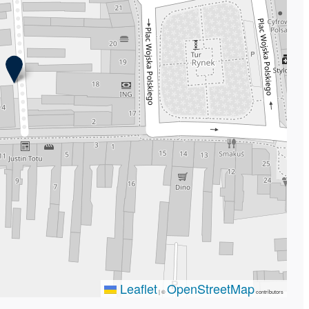
Leaflet
OpenStreetMap
|
©
contributors