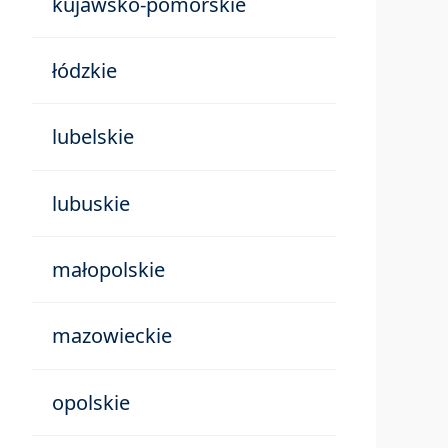
kujawsko-pomorskie
łódzkie
lubelskie
lubuskie
małopolskie
mazowieckie
opolskie