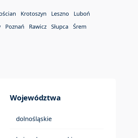
ościan
Krotoszyn
Leszno
Luboń
w
Poznań
Rawicz
Słupca
Śrem
Województwa
dolnośląskie