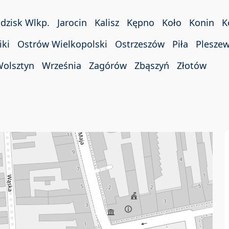
dzisk Wlkp.
Jarocin
Kalisz
Kępno
Koło
Konin
K
iki
Ostrów Wielkopolski
Ostrzeszów
Piła
Plesze
olsztyn
Września
Zagórów
Zbąszyń
Złotów