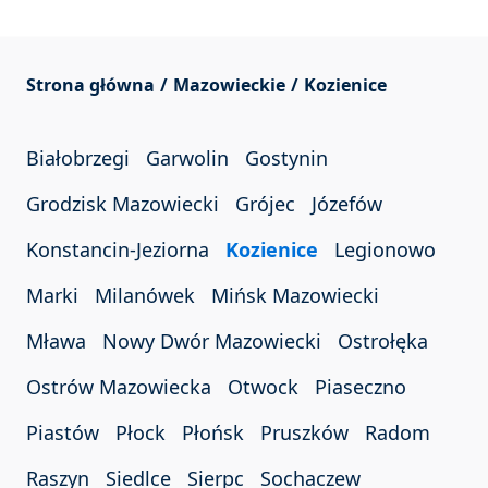
Strona główna
Mazowieckie
Kozienice
Białobrzegi
Garwolin
Gostynin
Grodzisk Mazowiecki
Grójec
Józefów
Konstancin-Jeziorna
Kozienice
Legionowo
Marki
Milanówek
Mińsk Mazowiecki
Mława
Nowy Dwór Mazowiecki
Ostrołęka
Ostrów Mazowiecka
Otwock
Piaseczno
Piastów
Płock
Płońsk
Pruszków
Radom
Raszyn
Siedlce
Sierpc
Sochaczew