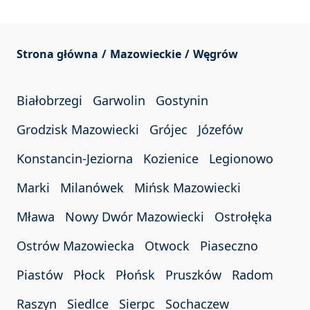
Strona główna
Mazowieckie
Węgrów
Białobrzegi
Garwolin
Gostynin
Grodzisk Mazowiecki
Grójec
Józefów
Konstancin-Jeziorna
Kozienice
Legionowo
Marki
Milanówek
Mińsk Mazowiecki
Mława
Nowy Dwór Mazowiecki
Ostrołęka
Ostrów Mazowiecka
Otwock
Piaseczno
Piastów
Płock
Płońsk
Pruszków
Radom
Raszyn
Siedlce
Sierpc
Sochaczew