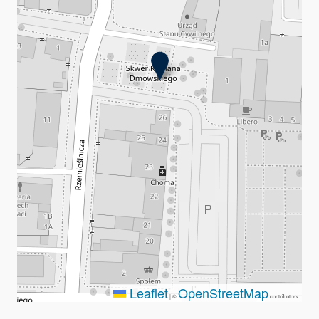
Leaflet
OpenStreetMap
|
©
contributors