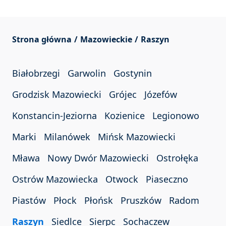
Strona główna
Mazowieckie
Raszyn
Białobrzegi
Garwolin
Gostynin
Grodzisk Mazowiecki
Grójec
Józefów
Konstancin-Jeziorna
Kozienice
Legionowo
Marki
Milanówek
Mińsk Mazowiecki
Mława
Nowy Dwór Mazowiecki
Ostrołęka
Ostrów Mazowiecka
Otwock
Piaseczno
Piastów
Płock
Płońsk
Pruszków
Radom
Raszyn
Siedlce
Sierpc
Sochaczew